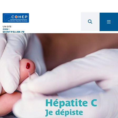
UN SITE
CHU-
MONTPELLIER.FR