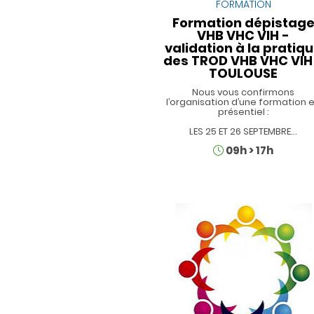
FORMATION
Formation dépistag
VHB VHC VIH -
validation à la pratiq
des TROD VHB VHC VIH
TOULOUSE
Nous vous confirmons
l’organisation d’une formation 
présentiel :
LES 25 ET 26 SEPTEMBRE…
Horaires
09h
>
17h