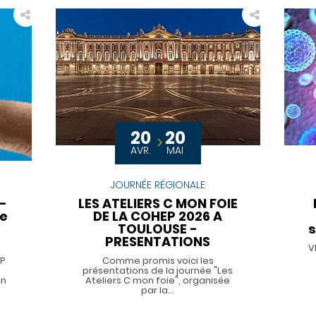
20
20
AVR.
MAI
JOURNÉE RÉGIONALE
–
LES ATELIERS C MON FOIE
ue
DE LA COHEP 2026 A
TOULOUSE -
s
PRESENTATIONS
V
EP
Comme promis voici les
présentations de la journée "Les
on
Ateliers C mon foie", organisée
par la…