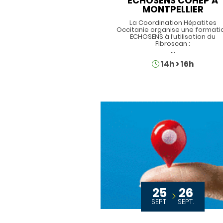
ECHOSENS COHEP A
MONTPELLIER
La Coordination Hépatites
Occitanie organise une formati
ECHOSENS à l’utilisation du
Fibroscan :
…
Horaires
14h
>
16h
25
26
SEPT.
SEPT.