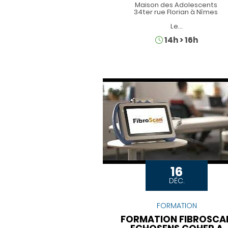
Maison des Adolescents
34ter rue Florian à Nîmes
Le…
Horaires
14h
>
16h
16
DÉC.
FORMATION
FORMATION FIBROSCA