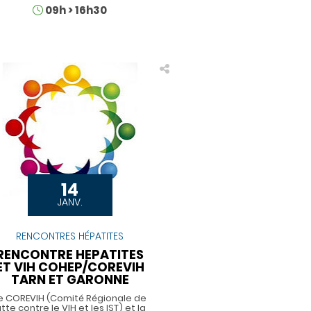
Horaires
09h
>
16h30
14
JANV.
RENCONTRES HÉPATITES
RENCONTRE HEPATITES
ET VIH COHEP/COREVIH
TARN ET GARONNE
e COREVIH (Comité Régionale de
utte contre le VIH et les IST) et la