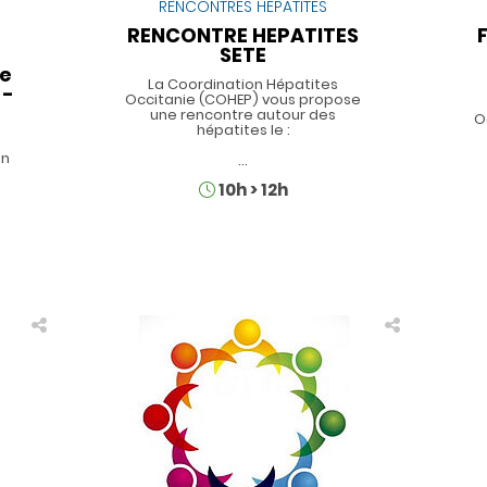
RENCONTRES HÉPATITES
e
RENCONTRE HEPATITES
SETE
ue
La Coordination Hépatites
 -
Occitanie (COHEP) vous propose
une rencontre autour des
O
hépatites le :
en
…
Horaires
10h
>
12h