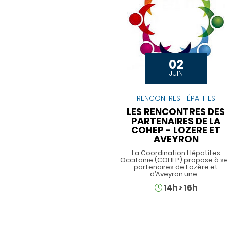
02
JUIN
RENCONTRES HÉPATITES
LES RENCONTRES DES
PARTENAIRES DE LA
COHEP - LOZERE ET
AVEYRON
La Coordination Hépatites
Occitanie (COHEP) propose à s
partenaires de Lozère et
d’Aveyron une…
Horaires
14h
>
16h