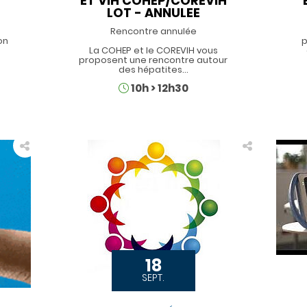
ET VIH COHEP/COREVIH
LOT - ANNULEE
Rencontre annulée
on
p
La COHEP et le COREVIH vous
proposent une rencontre autour
des hépatites…
Horaires
10h
>
12h30
18
SEPT.