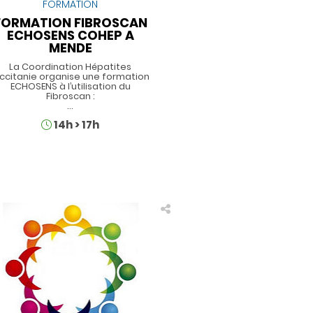
FORMATION
FORMATION FIBROSCAN
ECHOSENS COHEP A
MENDE
La Coordination Hépatites
ccitanie organise une formation
ECHOSENS à l’utilisation du
Fibroscan :
…
Horaires
14h
>
17h