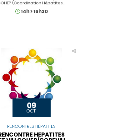
OHEP (Coordination Hépatites…
Horaires
14h
>
16h30
09
OCT.
RENCONTRES HÉPATITES
RENCONTRE HEPATITES