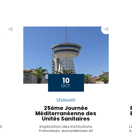
10
OCT.
SÉMINAIRE
25ème Journée
Méditerranéenne des
Unités Sanitaires
00
Implication des institutions
L
françaises, européennes et
l