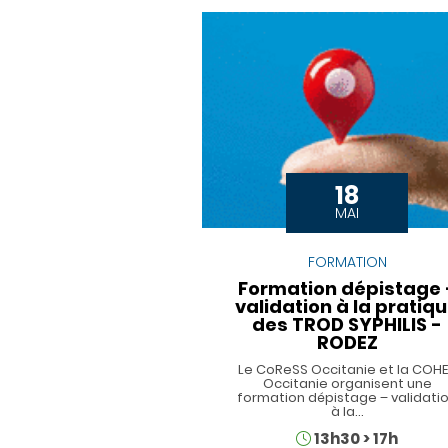
18
MAI
FORMATION
Formation dépistage 
validation à la pratiq
des TROD SYPHILIS -
RODEZ
Le CoReSS Occitanie et la COH
Occitanie organisent une
formation dépistage – validati
à la…
Horaires
13h30
>
17h