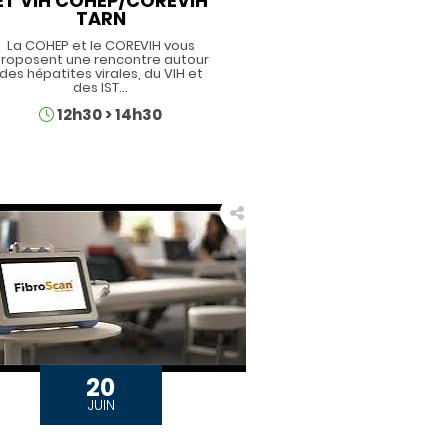
ET VIH COHEP/COREVIH
TARN
La COHEP et le COREVIH vous
roposent une rencontre autour
des hépatites virales, du VIH et
des IST…
Horaires
12h30
>
14h30
20
JUIN