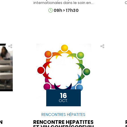
internationales dans le soin en…
C
Horaires
09h
>
17h30
16
OCT.
RENCONTRES HÉPATITES
N
RENCONTRE HEPATITES