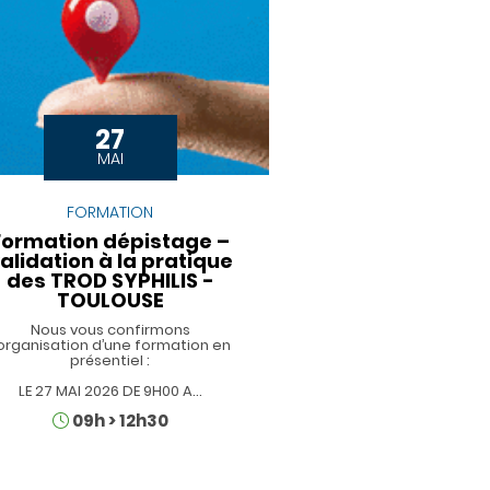
27
MAI
FORMATION
Formation dépistage –
alidation à la pratique
des TROD SYPHILIS -
TOULOUSE
Nous vous confirmons
’organisation d’une formation en
présentiel :
LE 27 MAI 2026 DE 9H00 A…
Horaires
09h
>
12h30