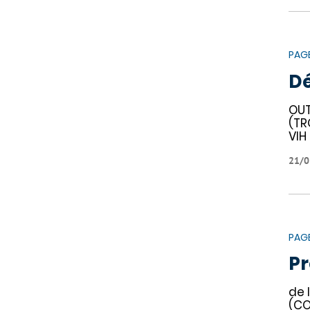
PAG
Dé
OUT
(TR
VIH
21/0
PAG
Pr
de 
(CO