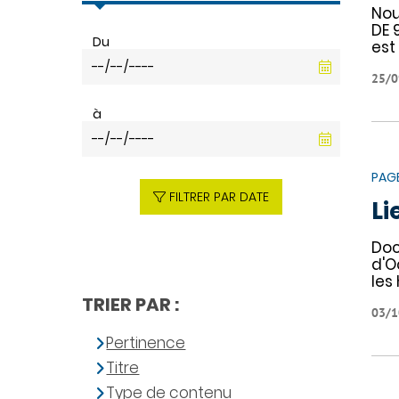
Nou
DE 
Du
est
25/0
à
PAG
FILTRER PAR DATE
Li
Doc
d'O
les
TRIER PAR :
03/1
Pertinence
Titre
Type de contenu