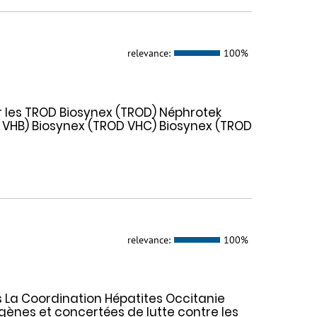
relevance:
100%
r les TROD Biosynex (TROD) Néphrotek
 VHB) Biosynex (TROD VHC) Biosynex (TROD
relevance:
100%
s La Coordination Hépatites Occitanie
ènes et concertées de lutte contre les