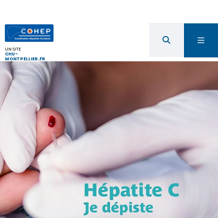
UN SITE
CHU-
MONTPELLIER.FR