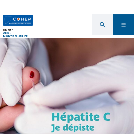
UN SITE
CHU-
MONTPELLIER.FR