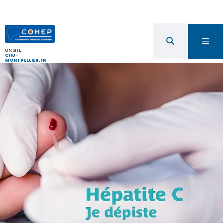
UN SITE
CHU-
MONTPELLIER.FR